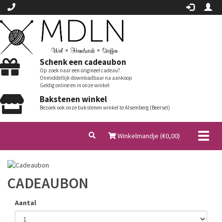
Schenk een cadeaubon
Op zoek naar een origineel cadeau?
Onmiddellijk downloadbaar na aankoop
Geldig online en in onze winkel
Bakstenen winkel
Bezoek ook onze bakstenen winkel te Alsemberg (Beersel)
Toggl
Winkelmandje (€
0,00
)
naviga
CADEAUBON
Aantal