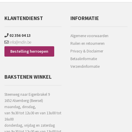
KLANTENDIENST
INFORMATIE
02 356 04 13
Algemene voorwaarden
info@mdln.be
Ruilen en retourneren
Bestelling herroepen
Privacy & Disclaimer
Betaalinformatie
Verzendinformatie
BAKSTENEN WINKEL
Steenweg naar Eigenbrakel 9
1652 Alsemberg (Beersel)
maandag, dinsdag,
van 9u30 tot 12u30 en van 13u00 tot
16u00
donderdag, vrijdag en zaterdag
van 9u30 tot 12u30 en van 13u00 tot