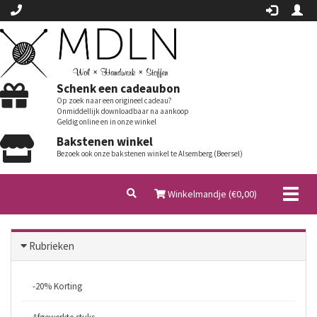
Schenk een cadeaubon
Op zoek naar een origineel cadeau?
Onmiddellijk downloadbaar na aankoop
Geldig online en in onze winkel
Bakstenen winkel
Bezoek ook onze bakstenen winkel te Alsemberg (Beersel)
Toggl
Winkelmandje (€
0,00
)
naviga
Rubrieken
-20% Korting