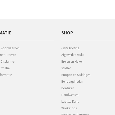
MATIE
SHOP
 voorwaarden
-20% Korting
 retourneren
Afgewerkte stuks
 Disclaimer
Breien en Haken
ormatie
Stoffen
formatie
Knopen en Sluitingen
Benodigdheden
Borduren
Handwerken
Laatste Kans
Workshops
Boeken en Patronen