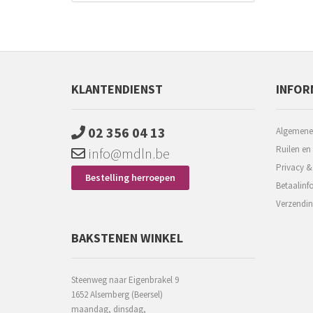
KLANTENDIENST
INFOR
02 356 04 13
Algemene
Ruilen en
info@mdln.be
Privacy &
Bestelling herroepen
Betaalinf
Verzendin
BAKSTENEN WINKEL
Steenweg naar Eigenbrakel 9
1652 Alsemberg (Beersel)
maandag, dinsdag,