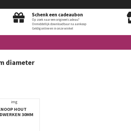
Schenk een cadeaubon
Op zoek naar een origineel cadeau?
Onmiddellijk downloadbaar na aankoop
Geldig online en in onze winkel
 diameter
KNOOP HOUT
DWERKEN 30MM