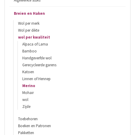
Afgewerkte stuks
Breien en Haken
Wol per merk
Wol per dikte
wol per kwaliteit
Alpaca of Lama
Bamboo
Handgeverfde wol
Gerecycleerde garens
Katoen
Linnen of Hennep
Merino
Mohair
wol
Zijde
Toebehoren
Boeken en Patronen
Pakketten