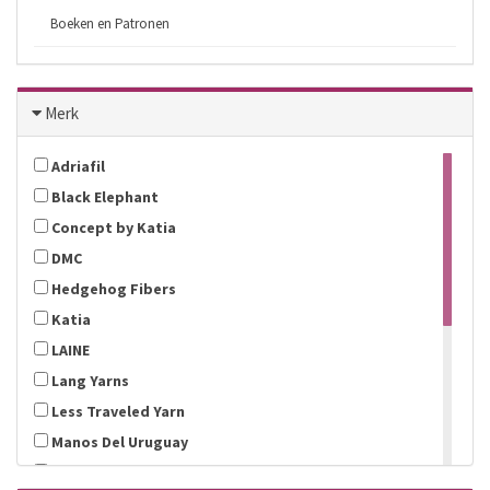
Boeken en Patronen
Merk
Adriafil
Black Elephant
Concept by Katia
DMC
Hedgehog Fibers
Katia
LAINE
Lang Yarns
Less Traveled Yarn
Manos Del Uruguay
MDLN