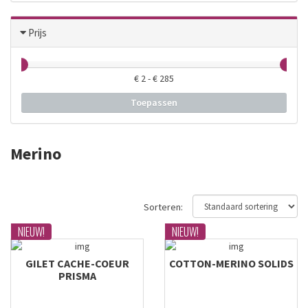
50
Prijs
550
600
65
€
2
- €
285
70
Toepassen
75
80
Merino
800
85
90
Sorteren:
95
NIEUW!
NIEUW!
GILET CACHE-COEUR
COTTON-MERINO SOLIDS
PRISMA