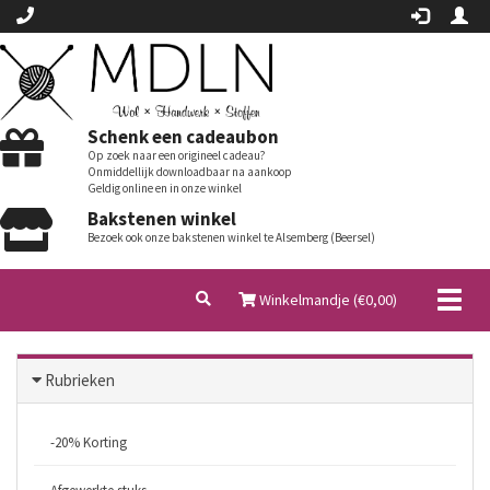
Schenk een cadeaubon
Op zoek naar een origineel cadeau?
Onmiddellijk downloadbaar na aankoop
Geldig online en in onze winkel
Bakstenen winkel
Bezoek ook onze bakstenen winkel te Alsemberg (Beersel)
Toggl
Winkelmandje (€
0,00
)
naviga
Rubrieken
-20% Korting