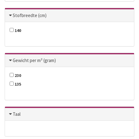
Stofbreedte (cm)
140
Gewicht per m² (gram)
230
135
Taal