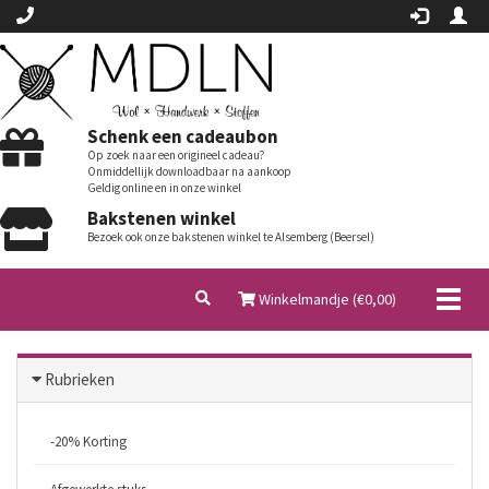
Schenk een cadeaubon
Op zoek naar een origineel cadeau?
Onmiddellijk downloadbaar na aankoop
Geldig online en in onze winkel
Bakstenen winkel
Bezoek ook onze bakstenen winkel te Alsemberg (Beersel)
Toggl
Winkelmandje (€
0,00
)
naviga
Rubrieken
-20% Korting