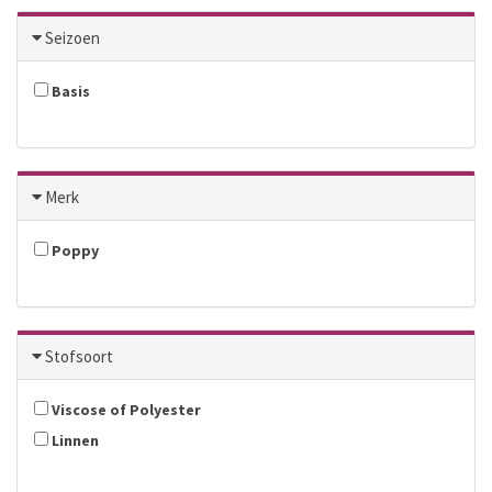
Seizoen
Basis
Merk
Poppy
Stofsoort
Viscose of Polyester
Linnen