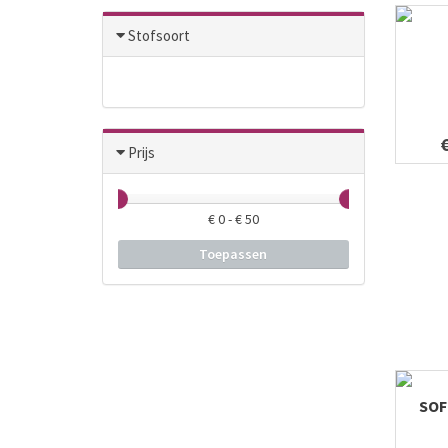
7
Stofsoort
8
9
10
12
Prijs
15
2,25
€
0
- €
50
2,75
Toepassen
SOF