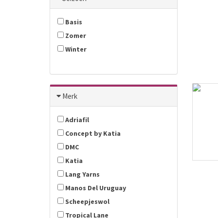
Basis
Zomer
Winter
Merk
Adriafil
Concept by Katia
DMC
Katia
Lang Yarns
Manos Del Uruguay
Scheepjeswol
Tropical Lane