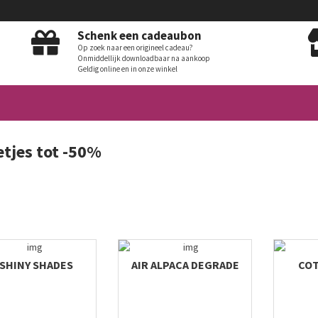
Schenk een cadeaubon
Op zoek naar een origineel cadeau?
Onmiddellijk downloadbaar na aankoop
Geldig online en in onze winkel
etjes tot -50%
 SHINY SHADES
AIR ALPACA DEGRADE
COT