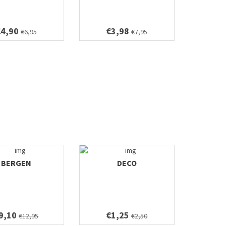
€4,90
€3,98
€6,95
€7,95
BERGEN
DECO
9,10
€1,25
€12,95
€2,50