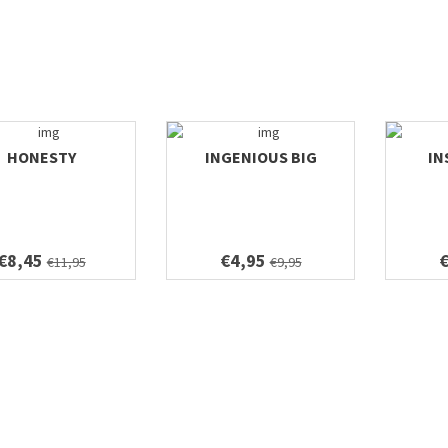
HONESTY
INGENIOUS BIG
IN
€8,45
€4,95
€11,95
€9,95