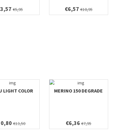
€3,57
€6,57
€5,95
€10,95
U LIGHT COLOR
MERINO 150 DEGRADE
10,80
€6,36
€13,50
€7,95