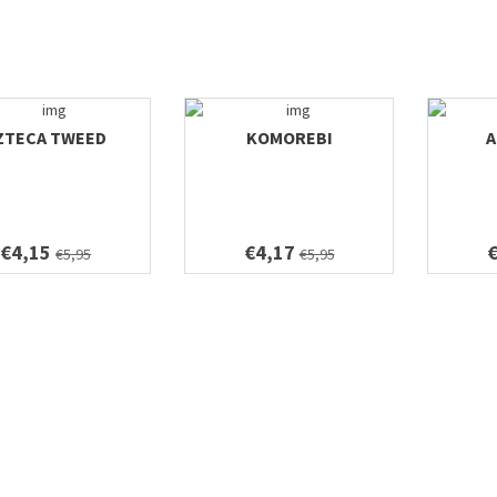
ZTECA TWEED
KOMOREBI
A
€4,15
€4,17
€5,95
€5,95