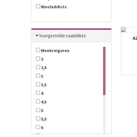
Wooladdicts
Voorgestelde naalddikte
A
Meebreigaren
2
2,5
3
3,5
4
4,5
5
5,5
6
6,5