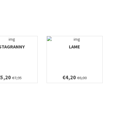
STAGRANNY
LAME
€5,20
€4,20
€7,95
€6,00