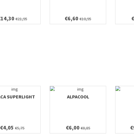
€14,30
€6,60
€21,95
€10,95
ACA SUPERLIGHT
ALPACOOL
€4,05
€6,00
€
€5,75
€8,85