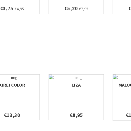
€3,75
€5,20
€4,95
€7,95
KIREI COLOR
LIZA
MALO
€13,30
€8,95
€