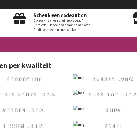
Schenk een cadeaubon
Op zoek naar een origineel cadeau?
Onmiddellijk downloadbaar na aankoop
Geldig online en in onze winkel
en per kwaliteit
BOORDSTOF
CANVAS -20%
UBLE GAUZE -20%
FURS TOT -30
KATOEN -20%
KURK
LINNEN -30%
PANEL