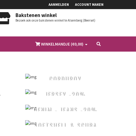
AANMELDEN
ACCOUNT MAKEN
Bakstenen winkel
Bezoek ook onze bakstenen winkel te Alsemberg (Beersel)
WINKELMANDJE (€
0,00
)
CORDUROY
%
JERSEY -20%
DENIM - JEANS -20%
SOFTSHELL & SCUBA
TOT -30%