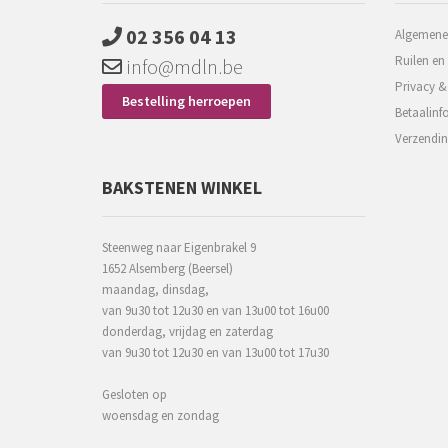
02 356 04 13
Algemene
Ruilen en
info@mdln.be
Privacy &
Bestelling herroepen
Betaalinf
Verzendin
BAKSTENEN WINKEL
Steenweg naar Eigenbrakel 9
1652 Alsemberg (Beersel)
maandag, dinsdag,
van 9u30 tot 12u30 en van 13u00 tot 16u00
donderdag, vrijdag en zaterdag
van 9u30 tot 12u30 en van 13u00 tot 17u30
Gesloten op
woensdag en zondag