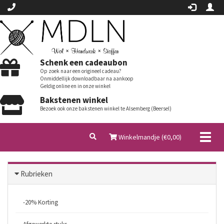
Schenk een cadeaubon
Op zoek naar een origineel cadeau?
Onmiddellijk downloadbaar na aankoop
Geldig online en in onze winkel
Bakstenen winkel
Bezoek ook onze bakstenen winkel te Alsemberg (Beersel)
Toggl
Winkelmandje (€
0,00
)
naviga
Rubrieken
-20% Korting