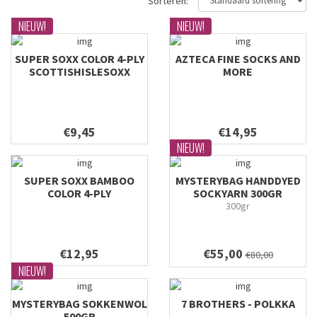
Sorteren:
NIEUW!
NIEUW!
SUPER SOXX COLOR 4-PLY
AZTECA FINE SOCKS AND
SCOTTISHISLESOXX
MORE
€9,45
€14,95
NIEUW!
SUPER SOXX BAMBOO
MYSTERYBAG HANDDYED
COLOR 4-PLY
SOCKYARN 300GR
WILDFLOWERSOXX
300gr
€12,95
€55,00
€80,00
NIEUW!
MYSTERYBAG SOKKENWOL
7 BROTHERS - POLKKA
500GR