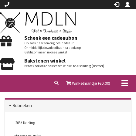
Schenk een cadeaubon
Op zoek naar een origineel cadeau?
Onmiddellijk downloadbaar na aankoop
Geldig online en in onze winkel
Bakstenen winkel
Bezoek ook onze bakstenen winkel te Alsemberg (Beersel)
Toggl
Winkelmandje (€
0,00
)
naviga
Rubrieken
-20% Korting