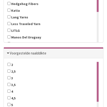
Hedgehog Fibers
Katia
Lang Yarns
Less Traveled Yarn
LITLG
Manos Del Uruguay
MDLN
OPAL
Voorgestelde naalddikte
Rauma
Scheepjeswol
2
Tropical Lane
2,5
Wooladdicts
3
Novita
3,5
APMEZGA
4
Mode at Rowan
4,5
5