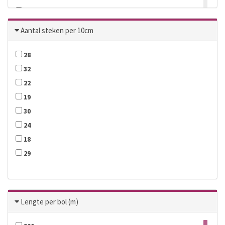
42
44
Aantal steken per 10cm
45
28
32
22
19
30
24
18
29
Lengte per bol (m)